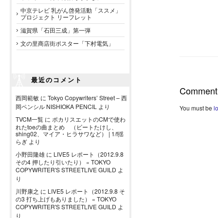
中京テレビ 乳がん啓発活動「ススメ」
プロジェクト リーフレット
滋賀県「石田三成」第一弾
文の里商店街ポスター「下村電気」
最近のコメント
Comment
西岡範敏
に
Tokyo Copywriters’ Street – 西
岡ペンシル NISHIOKA PENCIL
より
You must be
l
TVCM一覧
に
ポカリスエットのCMで使わ
れたtoeの曲まとめ （ビートたけし、
shing02、マイア・ヒラサワなど） | 1/f揺
らぎ
より
小野田隆雄
に
LIVE5 レポート（2012.9.8
その4 押したり引いたり） « TOKYO
COPYWRITER'S STREETLIVE GUILD
よ
り
川野康之
に
LIVE5 レポート（2012.9.8 そ
の3 打ち上げもありました） « TOKYO
COPYWRITER'S STREETLIVE GUILD
よ
り