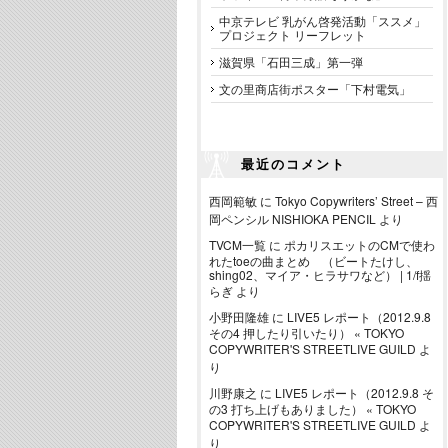
中京テレビ 乳がん啓発活動「ススメ」
プロジェクト リーフレット
滋賀県「石田三成」第一弾
文の里商店街ポスター「下村電気」
最近のコメント
西岡範敏
に
Tokyo Copywriters’ Street – 西
岡ペンシル NISHIOKA PENCIL
より
TVCM一覧
に
ポカリスエットのCMで使わ
れたtoeの曲まとめ （ビートたけし、
shing02、マイア・ヒラサワなど） | 1/f揺
らぎ
より
小野田隆雄
に
LIVE5 レポート（2012.9.8
その4 押したり引いたり） « TOKYO
COPYWRITER'S STREETLIVE GUILD
よ
り
川野康之
に
LIVE5 レポート（2012.9.8 そ
の3 打ち上げもありました） « TOKYO
COPYWRITER'S STREETLIVE GUILD
よ
り