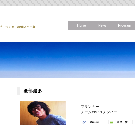
Home
News
Program
磯部建多
プランナー
チームVision メンバー