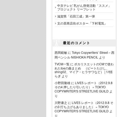
中京テレビ 乳がん啓発活動「ススメ」
プロジェクト リーフレット
滋賀県「石田三成」第一弾
文の里商店街ポスター「下村電気」
最近のコメント
西岡範敏
に
Tokyo Copywriters’ Street – 西
岡ペンシル NISHIOKA PENCIL
より
TVCM一覧
に
ポカリスエットのCMで使わ
れたtoeの曲まとめ （ビートたけし、
shing02、マイア・ヒラサワなど） | 1/f揺
らぎ
より
小野田隆雄
に
LIVE5 レポート（2012.9.8
その4 押したり引いたり） « TOKYO
COPYWRITER'S STREETLIVE GUILD
よ
り
川野康之
に
LIVE5 レポート（2012.9.8 そ
の3 打ち上げもありました） « TOKYO
COPYWRITER'S STREETLIVE GUILD
よ
り