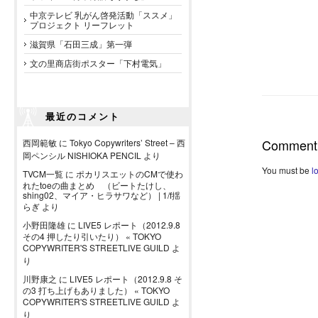
中京テレビ 乳がん啓発活動「ススメ」
プロジェクト リーフレット
滋賀県「石田三成」第一弾
文の里商店街ポスター「下村電気」
最近のコメント
Comment
西岡範敏
に
Tokyo Copywriters’ Street – 西
岡ペンシル NISHIOKA PENCIL
より
You must be
l
TVCM一覧
に
ポカリスエットのCMで使わ
れたtoeの曲まとめ （ビートたけし、
shing02、マイア・ヒラサワなど） | 1/f揺
らぎ
より
小野田隆雄
に
LIVE5 レポート（2012.9.8
その4 押したり引いたり） « TOKYO
COPYWRITER'S STREETLIVE GUILD
よ
り
川野康之
に
LIVE5 レポート（2012.9.8 そ
の3 打ち上げもありました） « TOKYO
COPYWRITER'S STREETLIVE GUILD
よ
り