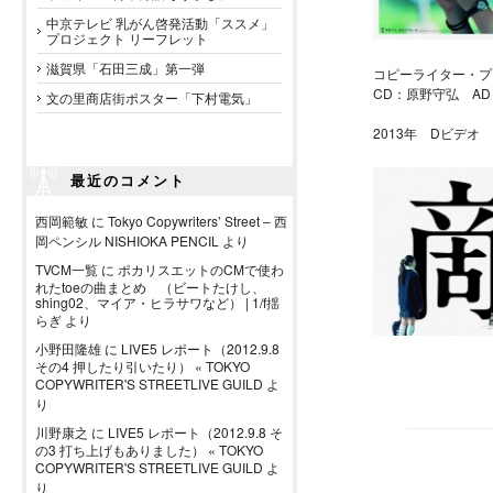
中京テレビ 乳がん啓発活動「ススメ」
プロジェクト リーフレット
滋賀県「石田三成」第一弾
コピーライター・プ
CD：原野守弘 A
文の里商店街ポスター「下村電気」
2013年 Dビデオ
最近のコメント
西岡範敏
に
Tokyo Copywriters’ Street – 西
岡ペンシル NISHIOKA PENCIL
より
TVCM一覧
に
ポカリスエットのCMで使わ
れたtoeの曲まとめ （ビートたけし、
shing02、マイア・ヒラサワなど） | 1/f揺
らぎ
より
小野田隆雄
に
LIVE5 レポート（2012.9.8
その4 押したり引いたり） « TOKYO
COPYWRITER'S STREETLIVE GUILD
よ
り
川野康之
に
LIVE5 レポート（2012.9.8 そ
の3 打ち上げもありました） « TOKYO
COPYWRITER'S STREETLIVE GUILD
よ
り