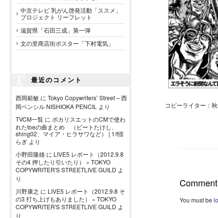
中京テレビ 乳がん啓発活動「ススメ」
プロジェクト リーフレット
滋賀県「石田三成」第一弾
文の里商店街ポスター「下村電気」
最近のコメント
西岡範敏
に
Tokyo Copywriters’ Street – 西
コピーライター：秋
岡ペンシル NISHIOKA PENCIL
より
TVCM一覧
に
ポカリスエットのCMで使わ
れたtoeの曲まとめ （ビートたけし、
shing02、マイア・ヒラサワなど） | 1/f揺
らぎ
より
小野田隆雄
に
LIVE5 レポート（2012.9.8
その4 押したり引いたり） « TOKYO
COPYWRITER'S STREETLIVE GUILD
よ
り
Comment
川野康之
に
LIVE5 レポート（2012.9.8 そ
の3 打ち上げもありました） « TOKYO
You must be
l
COPYWRITER'S STREETLIVE GUILD
よ
り