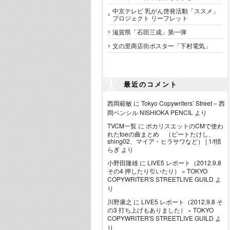
中京テレビ 乳がん啓発活動「ススメ」
プロジェクト リーフレット
滋賀県「石田三成」第一弾
文の里商店街ポスター「下村電気」
最近のコメント
西岡範敏
に
Tokyo Copywriters’ Street – 西
岡ペンシル NISHIOKA PENCIL
より
TVCM一覧
に
ポカリスエットのCMで使わ
れたtoeの曲まとめ （ビートたけし、
shing02、マイア・ヒラサワなど） | 1/f揺
らぎ
より
小野田隆雄
に
LIVE5 レポート（2012.9.8
その4 押したり引いたり） « TOKYO
COPYWRITER'S STREETLIVE GUILD
よ
り
川野康之
に
LIVE5 レポート（2012.9.8 そ
の3 打ち上げもありました） « TOKYO
COPYWRITER'S STREETLIVE GUILD
よ
り