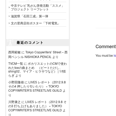
中京テレビ 乳がん啓発活動「ススメ」
プロジェクト リーフレット
滋賀県「石田三成」第一弾
文の里商店街ポスター「下村電気」
最近のコメント
Comment
西岡範敏
に
Tokyo Copywriters’ Street – 西
You must be
l
岡ペンシル NISHIOKA PENCIL
より
TVCM一覧
に
ポカリスエットのCMで使わ
れたtoeの曲まとめ （ビートたけし、
shing02、マイア・ヒラサワなど） | 1/f揺
らぎ
より
小野田隆雄
に
LIVE5 レポート（2012.9.8
その4 押したり引いたり） « TOKYO
COPYWRITER'S STREETLIVE GUILD
よ
り
川野康之
に
LIVE5 レポート（2012.9.8 そ
の3 打ち上げもありました） « TOKYO
COPYWRITER'S STREETLIVE GUILD
よ
り