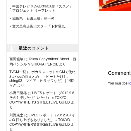
中京テレビ 乳がん啓発活動「ススメ」
プロジェクト リーフレット
滋賀県「石田三成」第一弾
文の里商店街ポスター「下村電気」
最近のコメント
西岡範敏
に
Tokyo Copywriters’ Street – 西
岡ペンシル NISHIOKA PENCIL
より
Comment
TVCM一覧
に
ポカリスエットのCMで使わ
れたtoeの曲まとめ （ビートたけし、
shing02、マイア・ヒラサワなど） | 1/f揺
You must be
l
らぎ
より
小野田隆雄
に
LIVE5 レポート（2012.9.8
その4 押したり引いたり） « TOKYO
COPYWRITER'S STREETLIVE GUILD
よ
り
川野康之
に
LIVE5 レポート（2012.9.8 そ
の3 打ち上げもありました） « TOKYO
COPYWRITER'S STREETLIVE GUILD
よ
り