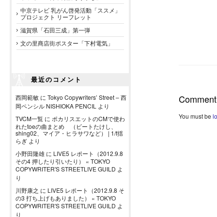
中京テレビ 乳がん啓発活動「ススメ」
プロジェクト リーフレット
滋賀県「石田三成」第一弾
文の里商店街ポスター「下村電気」
最近のコメント
Comment
西岡範敏
に
Tokyo Copywriters’ Street – 西
岡ペンシル NISHIOKA PENCIL
より
You must be
l
TVCM一覧
に
ポカリスエットのCMで使わ
れたtoeの曲まとめ （ビートたけし、
shing02、マイア・ヒラサワなど） | 1/f揺
らぎ
より
小野田隆雄
に
LIVE5 レポート（2012.9.8
その4 押したり引いたり） « TOKYO
COPYWRITER'S STREETLIVE GUILD
よ
り
川野康之
に
LIVE5 レポート（2012.9.8 そ
の3 打ち上げもありました） « TOKYO
COPYWRITER'S STREETLIVE GUILD
よ
り