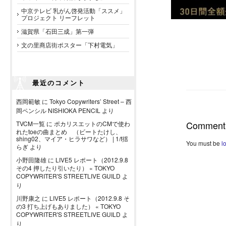
中京テレビ 乳がん啓発活動「ススメ」
プロジェクト リーフレット
滋賀県「石田三成」第一弾
文の里商店街ポスター「下村電気」
最近のコメント
西岡範敏
に
Tokyo Copywriters’ Street – 西
岡ペンシル NISHIOKA PENCIL
より
Comment
TVCM一覧
に
ポカリスエットのCMで使わ
れたtoeの曲まとめ （ビートたけし、
shing02、マイア・ヒラサワなど） | 1/f揺
You must be
l
らぎ
より
小野田隆雄
に
LIVE5 レポート（2012.9.8
その4 押したり引いたり） « TOKYO
COPYWRITER'S STREETLIVE GUILD
よ
り
川野康之
に
LIVE5 レポート（2012.9.8 そ
の3 打ち上げもありました） « TOKYO
COPYWRITER'S STREETLIVE GUILD
よ
り