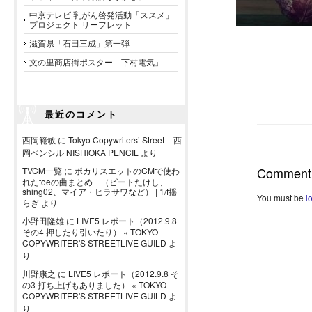
中京テレビ 乳がん啓発活動「ススメ」
プロジェクト リーフレット
滋賀県「石田三成」第一弾
文の里商店街ポスター「下村電気」
最近のコメント
西岡範敏
に
Tokyo Copywriters’ Street – 西
岡ペンシル NISHIOKA PENCIL
より
Comment
TVCM一覧
に
ポカリスエットのCMで使わ
れたtoeの曲まとめ （ビートたけし、
shing02、マイア・ヒラサワなど） | 1/f揺
You must be
l
らぎ
より
小野田隆雄
に
LIVE5 レポート（2012.9.8
その4 押したり引いたり） « TOKYO
COPYWRITER'S STREETLIVE GUILD
よ
り
川野康之
に
LIVE5 レポート（2012.9.8 そ
の3 打ち上げもありました） « TOKYO
COPYWRITER'S STREETLIVE GUILD
よ
り