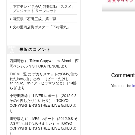
中京テレビ 乳がん啓発活動「ススメ」
プロジェクト リーフレット
滋賀県「石田三成」第一弾
文の里商店街ポスター「下村電気」
最近のコメント
西岡範敏
に
Tokyo Copywriters’ Street – 西
岡ペンシル NISHIOKA PENCIL
より
Comment
TVCM一覧
に
ポカリスエットのCMで使わ
れたtoeの曲まとめ （ビートたけし、
shing02、マイア・ヒラサワなど） | 1/f揺
You must be
l
らぎ
より
小野田隆雄
に
LIVE5 レポート（2012.9.8
その4 押したり引いたり） « TOKYO
COPYWRITER'S STREETLIVE GUILD
よ
り
川野康之
に
LIVE5 レポート（2012.9.8 そ
の3 打ち上げもありました） « TOKYO
COPYWRITER'S STREETLIVE GUILD
よ
り