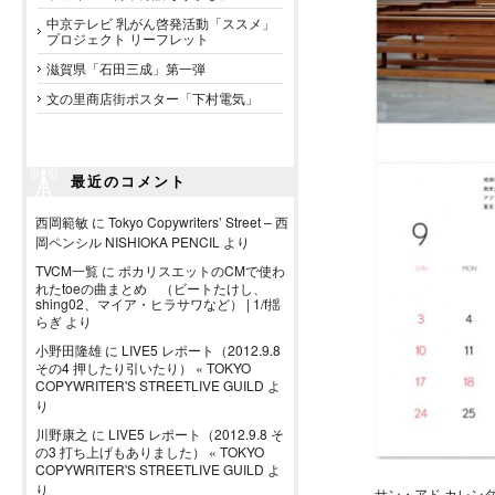
中京テレビ 乳がん啓発活動「ススメ」
プロジェクト リーフレット
滋賀県「石田三成」第一弾
文の里商店街ポスター「下村電気」
最近のコメント
西岡範敏
に
Tokyo Copywriters’ Street – 西
岡ペンシル NISHIOKA PENCIL
より
TVCM一覧
に
ポカリスエットのCMで使わ
れたtoeの曲まとめ （ビートたけし、
shing02、マイア・ヒラサワなど） | 1/f揺
らぎ
より
小野田隆雄
に
LIVE5 レポート（2012.9.8
その4 押したり引いたり） « TOKYO
COPYWRITER'S STREETLIVE GUILD
よ
り
川野康之
に
LIVE5 レポート（2012.9.8 そ
の3 打ち上げもありました） « TOKYO
COPYWRITER'S STREETLIVE GUILD
よ
り
サン・アド カレンダ