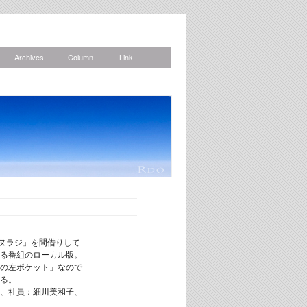
Archives
Column
Link
News
イヌラジ」を間借りして
る番組のローカル版。
の左ポケット」なので
る。
、社員：細川美和子、