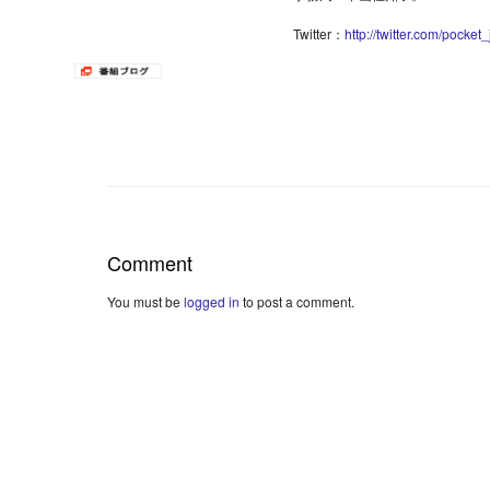
Twitter：
http://twitter.com/pocket_
Comment
You must be
logged in
to post a comment.