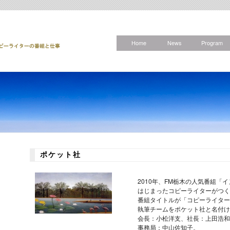
Home
News
Program
ポケット社
2010年、FM栃木の人気番組「
はじまったコピーライターがつく
番組タイトルが「コピーライター
執筆チームをポケット社と名付け
会長：小松洋支、社長：上田浩和
事務局：中山佐知子。