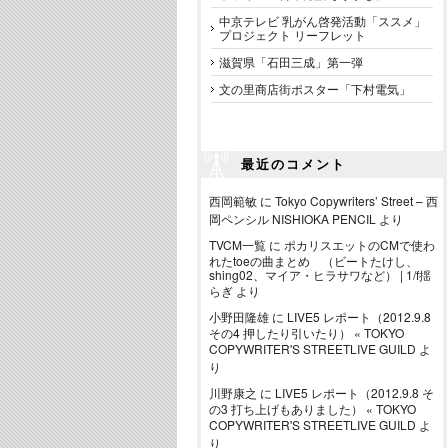
中京テレビ 乳がん啓発活動「ススメ」
プロジェクト リーフレット
滋賀県「石田三成」第一弾
文の里商店街ポスター「下村電気」
最近のコメント
西岡範敏
に
Tokyo Copywriters’ Street – 西
岡ペンシル NISHIOKA PENCIL
より
TVCM一覧
に
ポカリスエットのCMで使わ
れたtoeの曲まとめ （ビートたけし、
shing02、マイア・ヒラサワなど） | 1/f揺
らぎ
より
小野田隆雄
に
LIVE5 レポート（2012.9.8
その4 押したり引いたり） « TOKYO
COPYWRITER'S STREETLIVE GUILD
よ
り
川野康之
に
LIVE5 レポート（2012.9.8 そ
の3 打ち上げもありました） « TOKYO
COPYWRITER'S STREETLIVE GUILD
よ
り