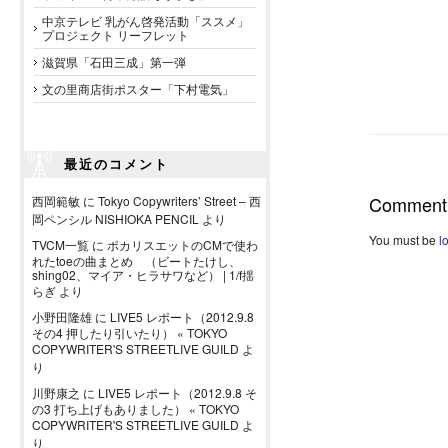
中京テレビ 乳がん啓発活動「ススメ」
プロジェクト リーフレット
滋賀県「石田三成」第一弾
文の里商店街ポスター「下村電気」
最近のコメント
Comment
西岡範敏
に
Tokyo Copywriters’ Street – 西
岡ペンシル NISHIOKA PENCIL
より
You must be
l
TVCM一覧
に
ポカリスエットのCMで使わ
れたtoeの曲まとめ （ビートたけし、
shing02、マイア・ヒラサワなど） | 1/f揺
らぎ
より
小野田隆雄
に
LIVE5 レポート（2012.9.8
その4 押したり引いたり） « TOKYO
COPYWRITER'S STREETLIVE GUILD
よ
り
川野康之
に
LIVE5 レポート（2012.9.8 そ
の3 打ち上げもありました） « TOKYO
COPYWRITER'S STREETLIVE GUILD
よ
り