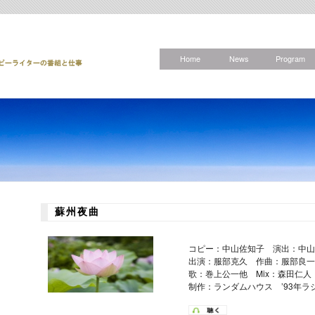
Home
News
Program
蘇州夜曲
コピー：中山佐知子 演出：中山
出演：服部克久 作曲：服部良
歌：巻上公一他 Mix：森田仁
制作：ランダムハウス ’93年ラ