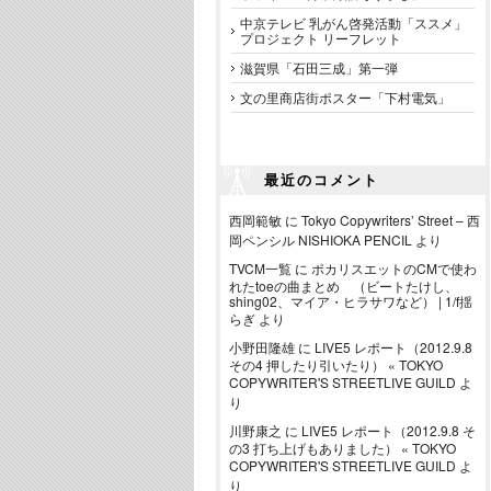
中京テレビ 乳がん啓発活動「ススメ」
プロジェクト リーフレット
滋賀県「石田三成」第一弾
文の里商店街ポスター「下村電気」
最近のコメント
西岡範敏
に
Tokyo Copywriters’ Street – 西
岡ペンシル NISHIOKA PENCIL
より
TVCM一覧
に
ポカリスエットのCMで使わ
れたtoeの曲まとめ （ビートたけし、
shing02、マイア・ヒラサワなど） | 1/f揺
らぎ
より
小野田隆雄
に
LIVE5 レポート（2012.9.8
その4 押したり引いたり） « TOKYO
COPYWRITER'S STREETLIVE GUILD
よ
り
川野康之
に
LIVE5 レポート（2012.9.8 そ
の3 打ち上げもありました） « TOKYO
COPYWRITER'S STREETLIVE GUILD
よ
り