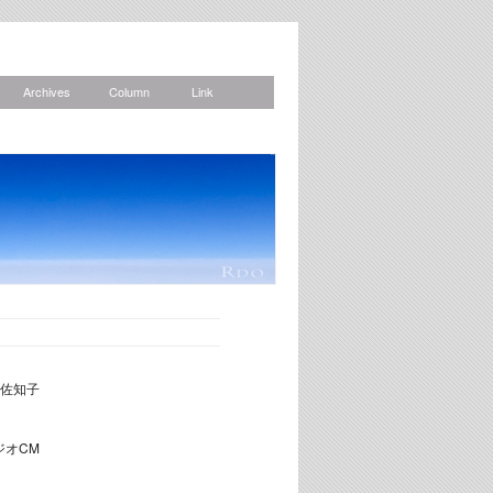
Archives
Column
Link
News
佐知子
一
人
ジオCM