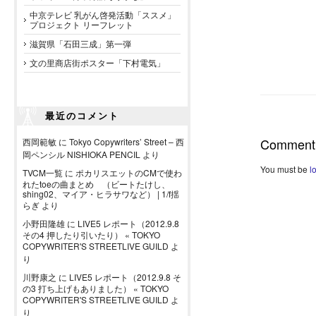
中京テレビ 乳がん啓発活動「ススメ」
プロジェクト リーフレット
滋賀県「石田三成」第一弾
文の里商店街ポスター「下村電気」
最近のコメント
Comment
西岡範敏
に
Tokyo Copywriters’ Street – 西
岡ペンシル NISHIOKA PENCIL
より
You must be
l
TVCM一覧
に
ポカリスエットのCMで使わ
れたtoeの曲まとめ （ビートたけし、
shing02、マイア・ヒラサワなど） | 1/f揺
らぎ
より
小野田隆雄
に
LIVE5 レポート（2012.9.8
その4 押したり引いたり） « TOKYO
COPYWRITER'S STREETLIVE GUILD
よ
り
川野康之
に
LIVE5 レポート（2012.9.8 そ
の3 打ち上げもありました） « TOKYO
COPYWRITER'S STREETLIVE GUILD
よ
り