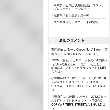
中京テレビ 乳がん啓発活動「ススメ」
プロジェクト リーフレット
滋賀県「石田三成」第一弾
文の里商店街ポスター「下村電気」
最近のコメント
西岡範敏
に
Tokyo Copywriters’ Street – 西
岡ペンシル NISHIOKA PENCIL
より
TVCM一覧
に
ポカリスエットのCMで使わ
れたtoeの曲まとめ （ビートたけし、
shing02、マイア・ヒラサワなど） | 1/f揺
らぎ
より
小野田隆雄
に
LIVE5 レポート（2012.9.8
その4 押したり引いたり） « TOKYO
COPYWRITER'S STREETLIVE GUILD
よ
り
川野康之
に
LIVE5 レポート（2012.9.8 そ
の3 打ち上げもありました） « TOKYO
COPYWRITER'S STREETLIVE GUILD
よ
り