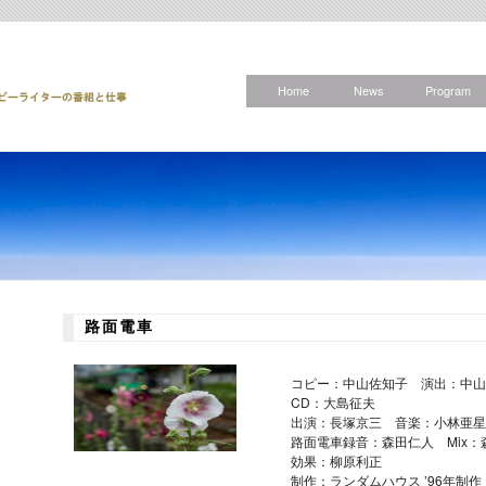
Home
News
Program
路面電車
コピー：中山佐知子 演出：中山
CD：大島征夫
出演：長塚京三 音楽：小林亜星
路面電車録音：森田仁人 Mix：
効果：柳原利正
制作：ランダムハウス ’96年制作