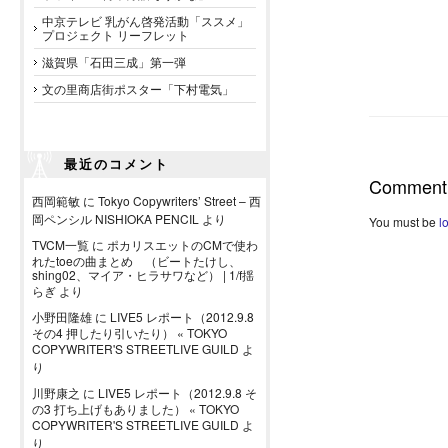
中京テレビ 乳がん啓発活動「ススメ」
プロジェクト リーフレット
滋賀県「石田三成」第一弾
文の里商店街ポスター「下村電気」
最近のコメント
Comment
西岡範敏
に
Tokyo Copywriters’ Street – 西
岡ペンシル NISHIOKA PENCIL
より
You must be
l
TVCM一覧
に
ポカリスエットのCMで使わ
れたtoeの曲まとめ （ビートたけし、
shing02、マイア・ヒラサワなど） | 1/f揺
らぎ
より
小野田隆雄
に
LIVE5 レポート（2012.9.8
その4 押したり引いたり） « TOKYO
COPYWRITER'S STREETLIVE GUILD
よ
り
川野康之
に
LIVE5 レポート（2012.9.8 そ
の3 打ち上げもありました） « TOKYO
COPYWRITER'S STREETLIVE GUILD
よ
り