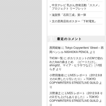
中京テレビ 乳がん啓発活動「ススメ」
プロジェクト リーフレット
滋賀県「石田三成」第一弾
文の里商店街ポスター「下村電気」
最近のコメント
西岡範敏
に
Tokyo Copywriters’ Street – 西
岡ペンシル NISHIOKA PENCIL
より
TVCM一覧
に
ポカリスエットのCMで使わ
れたtoeの曲まとめ （ビートたけし、
shing02、マイア・ヒラサワなど） | 1/f揺
らぎ
より
小野田隆雄
に
LIVE5 レポート（2012.9.8
その4 押したり引いたり） « TOKYO
COPYWRITER'S STREETLIVE GUILD
よ
り
川野康之
に
LIVE5 レポート（2012.9.8 そ
の3 打ち上げもありました） « TOKYO
COPYWRITER'S STREETLIVE GUILD
よ
り