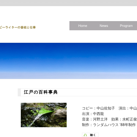
Home
News
Program
江戸の百科事典
コピー：中山佐知子 演出：中山
出演：中西龍
音楽：河野土洋 効果：水町正俊
制作：ランダムハウス ’88年制作