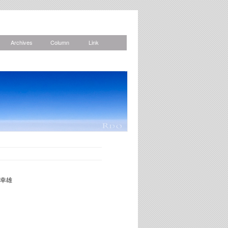
Archives
Column
Link
News
幸雄