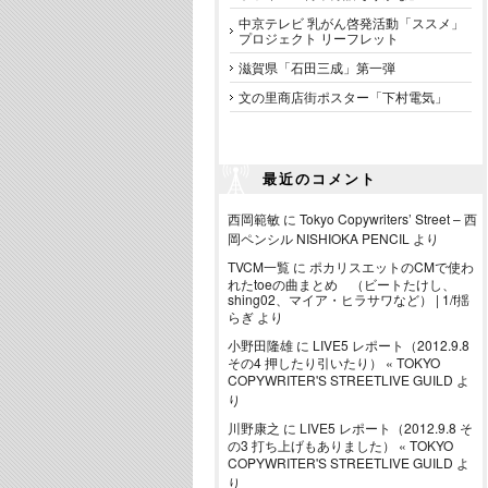
中京テレビ 乳がん啓発活動「ススメ」
プロジェクト リーフレット
滋賀県「石田三成」第一弾
文の里商店街ポスター「下村電気」
最近のコメント
西岡範敏
に
Tokyo Copywriters’ Street – 西
岡ペンシル NISHIOKA PENCIL
より
TVCM一覧
に
ポカリスエットのCMで使わ
れたtoeの曲まとめ （ビートたけし、
shing02、マイア・ヒラサワなど） | 1/f揺
らぎ
より
小野田隆雄
に
LIVE5 レポート（2012.9.8
その4 押したり引いたり） « TOKYO
COPYWRITER'S STREETLIVE GUILD
よ
り
川野康之
に
LIVE5 レポート（2012.9.8 そ
の3 打ち上げもありました） « TOKYO
COPYWRITER'S STREETLIVE GUILD
よ
り