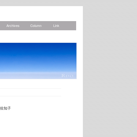
Archives
Column
Link
News
佐知子