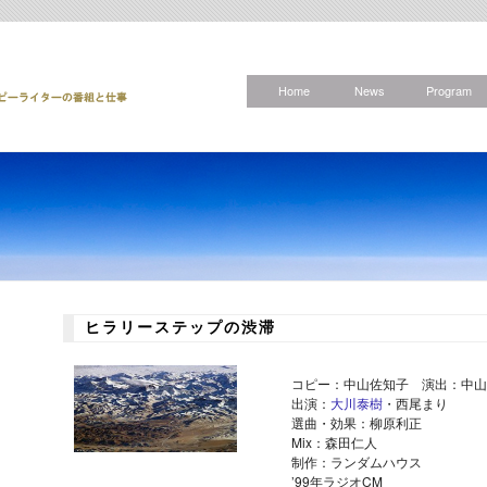
Home
News
Program
ヒラリーステップの渋滞
コピー：中山佐知子 演出：中山
出演：
大川泰樹
・西尾まり
選曲・効果：柳原利正
Mix：森田仁人
制作：ランダムハウス
’99年ラジオCM