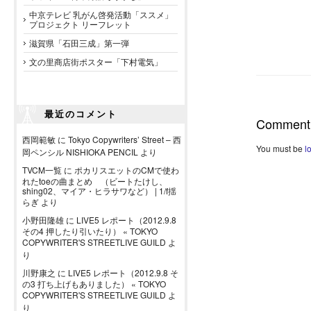
中京テレビ 乳がん啓発活動「ススメ」
プロジェクト リーフレット
滋賀県「石田三成」第一弾
文の里商店街ポスター「下村電気」
最近のコメント
Comment
西岡範敏
に
Tokyo Copywriters’ Street – 西
You must be
l
岡ペンシル NISHIOKA PENCIL
より
TVCM一覧
に
ポカリスエットのCMで使わ
れたtoeの曲まとめ （ビートたけし、
shing02、マイア・ヒラサワなど） | 1/f揺
らぎ
より
小野田隆雄
に
LIVE5 レポート（2012.9.8
その4 押したり引いたり） « TOKYO
COPYWRITER'S STREETLIVE GUILD
よ
り
川野康之
に
LIVE5 レポート（2012.9.8 そ
の3 打ち上げもありました） « TOKYO
COPYWRITER'S STREETLIVE GUILD
よ
り