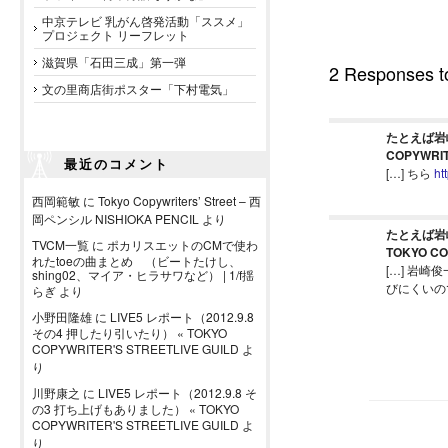
中京テレビ 乳がん啓発活動「ススメ」
プロジェクト リーフレット
滋賀県「石田三成」第一弾
2 Responses
文の里商店街ポスター「下村電気」
たとえば岩
COPYWRIT
最近のコメント
[…] ちら
ht
西岡範敏
に
Tokyo Copywriters’ Street – 西
岡ペンシル NISHIOKA PENCIL
より
たとえば岩
TVCM一覧
に
ポカリスエットのCMで使わ
TOKYO CO
れたtoeの曲まとめ （ビートたけし、
[…] 岩
shing02、マイア・ヒラサワなど） | 1/f揺
びにくいの
らぎ
より
小野田隆雄
に
LIVE5 レポート（2012.9.8
その4 押したり引いたり） « TOKYO
COPYWRITER'S STREETLIVE GUILD
よ
り
川野康之
に
LIVE5 レポート（2012.9.8 そ
の3 打ち上げもありました） « TOKYO
COPYWRITER'S STREETLIVE GUILD
よ
り