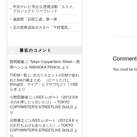
中京テレビ 乳がん啓発活動「ススメ」
プロジェクト リーフレット
滋賀県「石田三成」第一弾
文の里商店街ポスター「下村電気」
最近のコメント
Comment
西岡範敏
に
Tokyo Copywriters’ Street – 西
岡ペンシル NISHIOKA PENCIL
より
You must be
l
TVCM一覧
に
ポカリスエットのCMで使わ
れたtoeの曲まとめ （ビートたけし、
shing02、マイア・ヒラサワなど） | 1/f揺
らぎ
より
小野田隆雄
に
LIVE5 レポート（2012.9.8
その4 押したり引いたり） « TOKYO
COPYWRITER'S STREETLIVE GUILD
よ
り
川野康之
に
LIVE5 レポート（2012.9.8 そ
の3 打ち上げもありました） « TOKYO
COPYWRITER'S STREETLIVE GUILD
よ
り