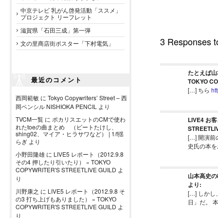
中京テレビ 乳がん啓発活動「ススメ」
プロジェクト リーフレット
滋賀県「石田三成」第一弾
3 Responses
文の里商店街ポスター「下村電気」
たとえば山
最近のコメント
TOKYO CO
[…] ちら
ht
西岡範敏
に
Tokyo Copywriters’ Street – 西
岡ペンシル NISHIOKA PENCIL
より
TVCM一覧
に
ポカリスエットのCMで使わ
LIVE4 お
れたtoeの曲まとめ （ビートたけし、
STREETLI
shing02、マイア・ヒラサワなど） | 1/f揺
[…] 開
らぎ
より
史氏の本をお
小野田隆雄
に
LIVE5 レポート（2012.9.8
その4 押したり引いたり） « TOKYO
COPYWRITER'S STREETLIVE GUILD
よ
山本高史の8行 
り
より:
川野康之
に
LIVE5 レポート（2012.9.8 そ
[…] し
の3 打ち上げもありました） « TOKYO
日」だ。 
COPYWRITER'S STREETLIVE GUILD
よ
り