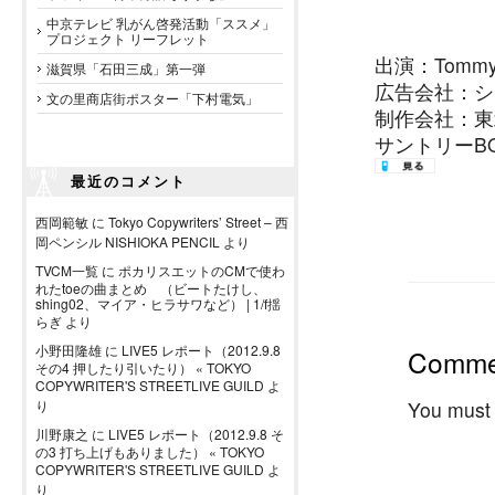
中京テレビ 乳がん啓発活動「ススメ」
プロジェクト リーフレット
出演：Tommy 
滋賀県「石田三成」第一弾
広告会社：シ
文の里商店街ポスター「下村電気」
制作会社：東
サントリーBOS
最近のコメント
西岡範敏
に
Tokyo Copywriters’ Street – 西
岡ペンシル NISHIOKA PENCIL
より
TVCM一覧
に
ポカリスエットのCMで使わ
れたtoeの曲まとめ （ビートたけし、
shing02、マイア・ヒラサワなど） | 1/f揺
らぎ
より
小野田隆雄
に
LIVE5 レポート（2012.9.8
Comme
その4 押したり引いたり） « TOKYO
COPYWRITER'S STREETLIVE GUILD
よ
You must
り
川野康之
に
LIVE5 レポート（2012.9.8 そ
の3 打ち上げもありました） « TOKYO
COPYWRITER'S STREETLIVE GUILD
よ
り