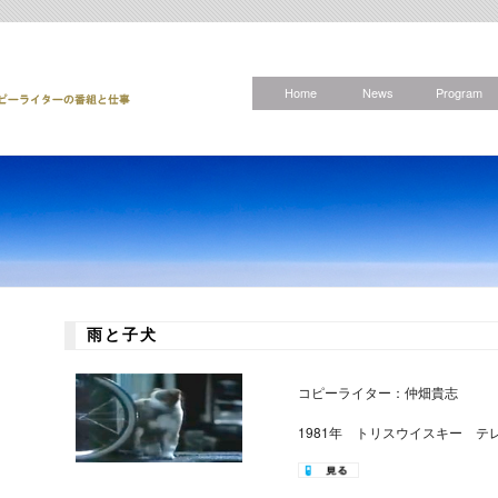
Home
News
Program
雨と子犬
コピーライター：仲畑貴志
1981年 トリスウイスキー テ