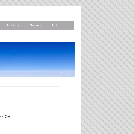
Archives
Column
Link
News
レビCM