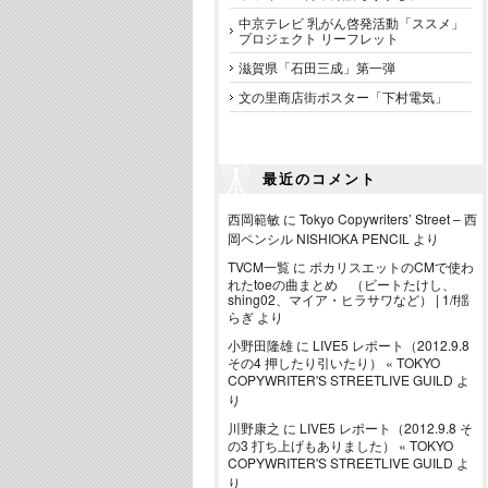
中京テレビ 乳がん啓発活動「ススメ」
プロジェクト リーフレット
滋賀県「石田三成」第一弾
文の里商店街ポスター「下村電気」
最近のコメント
西岡範敏
に
Tokyo Copywriters’ Street – 西
岡ペンシル NISHIOKA PENCIL
より
TVCM一覧
に
ポカリスエットのCMで使わ
れたtoeの曲まとめ （ビートたけし、
shing02、マイア・ヒラサワなど） | 1/f揺
らぎ
より
小野田隆雄
に
LIVE5 レポート（2012.9.8
その4 押したり引いたり） « TOKYO
COPYWRITER'S STREETLIVE GUILD
よ
り
川野康之
に
LIVE5 レポート（2012.9.8 そ
の3 打ち上げもありました） « TOKYO
COPYWRITER'S STREETLIVE GUILD
よ
り