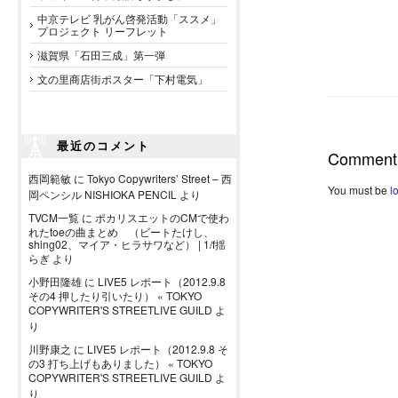
中京テレビ 乳がん啓発活動「ススメ」
プロジェクト リーフレット
滋賀県「石田三成」第一弾
文の里商店街ポスター「下村電気」
最近のコメント
Comment
西岡範敏
に
Tokyo Copywriters’ Street – 西
You must be
l
岡ペンシル NISHIOKA PENCIL
より
TVCM一覧
に
ポカリスエットのCMで使わ
れたtoeの曲まとめ （ビートたけし、
shing02、マイア・ヒラサワなど） | 1/f揺
らぎ
より
小野田隆雄
に
LIVE5 レポート（2012.9.8
その4 押したり引いたり） « TOKYO
COPYWRITER'S STREETLIVE GUILD
よ
り
川野康之
に
LIVE5 レポート（2012.9.8 そ
の3 打ち上げもありました） « TOKYO
COPYWRITER'S STREETLIVE GUILD
よ
り