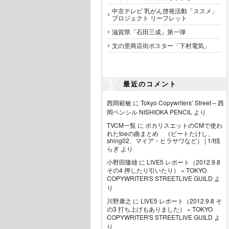
中京テレビ 乳がん啓発活動「ススメ」
プロジェクト リーフレット
滋賀県「石田三成」第一弾
文の里商店街ポスター「下村電気」
最近のコメント
西岡範敏
に
Tokyo Copywriters’ Street – 西
岡ペンシル NISHIOKA PENCIL
より
TVCM一覧
に
ポカリスエットのCMで使わ
れたtoeの曲まとめ （ビートたけし、
shing02、マイア・ヒラサワなど） | 1/f揺
らぎ
より
小野田隆雄
に
LIVE5 レポート（2012.9.8
その4 押したり引いたり） « TOKYO
COPYWRITER'S STREETLIVE GUILD
よ
り
川野康之
に
LIVE5 レポート（2012.9.8 そ
の3 打ち上げもありました） « TOKYO
COPYWRITER'S STREETLIVE GUILD
よ
り