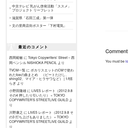
中京テレビ 乳がん啓発活動「ススメ」
プロジェクト リーフレット
滋賀県「石田三成」第一弾
文の里商店街ポスター「下村電気」
最近のコメント
Comment
西岡範敏
に
Tokyo Copywriters’ Street – 西
You must be
l
岡ペンシル NISHIOKA PENCIL
より
TVCM一覧
に
ポカリスエットのCMで使わ
れたtoeの曲まとめ （ビートたけし、
shing02、マイア・ヒラサワなど） | 1/f揺
らぎ
より
小野田隆雄
に
LIVE5 レポート（2012.9.8
その4 押したり引いたり） « TOKYO
COPYWRITER'S STREETLIVE GUILD
よ
り
川野康之
に
LIVE5 レポート（2012.9.8 そ
の3 打ち上げもありました） « TOKYO
COPYWRITER'S STREETLIVE GUILD
よ
り