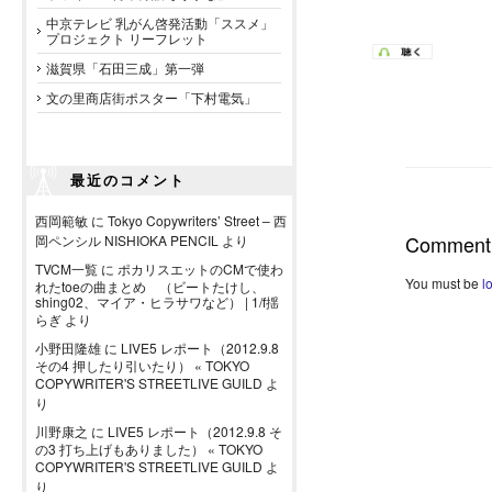
中京テレビ 乳がん啓発活動「ススメ」
プロジェクト リーフレット
滋賀県「石田三成」第一弾
文の里商店街ポスター「下村電気」
最近のコメント
西岡範敏
に
Tokyo Copywriters’ Street – 西
Comment
岡ペンシル NISHIOKA PENCIL
より
TVCM一覧
に
ポカリスエットのCMで使わ
You must be
l
れたtoeの曲まとめ （ビートたけし、
shing02、マイア・ヒラサワなど） | 1/f揺
らぎ
より
小野田隆雄
に
LIVE5 レポート（2012.9.8
その4 押したり引いたり） « TOKYO
COPYWRITER'S STREETLIVE GUILD
よ
り
川野康之
に
LIVE5 レポート（2012.9.8 そ
の3 打ち上げもありました） « TOKYO
COPYWRITER'S STREETLIVE GUILD
よ
り