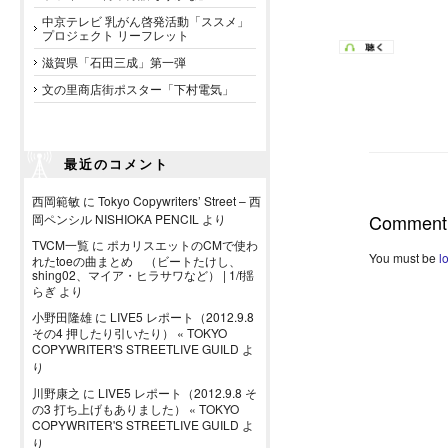
中京テレビ 乳がん啓発活動「ススメ」
プロジェクト リーフレット
滋賀県「石田三成」第一弾
文の里商店街ポスター「下村電気」
最近のコメント
西岡範敏
に
Tokyo Copywriters’ Street – 西
Comment
岡ペンシル NISHIOKA PENCIL
より
TVCM一覧
に
ポカリスエットのCMで使わ
You must be
l
れたtoeの曲まとめ （ビートたけし、
shing02、マイア・ヒラサワなど） | 1/f揺
らぎ
より
小野田隆雄
に
LIVE5 レポート（2012.9.8
その4 押したり引いたり） « TOKYO
COPYWRITER'S STREETLIVE GUILD
よ
り
川野康之
に
LIVE5 レポート（2012.9.8 そ
の3 打ち上げもありました） « TOKYO
COPYWRITER'S STREETLIVE GUILD
よ
り