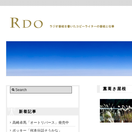
藁葺き屋根
新着記事
高崎卓馬「オートリバース」発売中
ポッキー「何本分話そうかな」