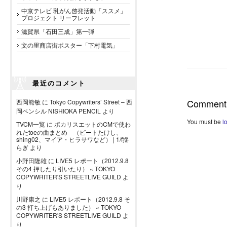
中京テレビ 乳がん啓発活動「ススメ」
プロジェクト リーフレット
滋賀県「石田三成」第一弾
文の里商店街ポスター「下村電気」
最近のコメント
Comment
西岡範敏
に
Tokyo Copywriters’ Street – 西
岡ペンシル NISHIOKA PENCIL
より
You must be
l
TVCM一覧
に
ポカリスエットのCMで使わ
れたtoeの曲まとめ （ビートたけし、
shing02、マイア・ヒラサワなど） | 1/f揺
らぎ
より
小野田隆雄
に
LIVE5 レポート（2012.9.8
その4 押したり引いたり） « TOKYO
COPYWRITER'S STREETLIVE GUILD
よ
り
川野康之
に
LIVE5 レポート（2012.9.8 そ
の3 打ち上げもありました） « TOKYO
COPYWRITER'S STREETLIVE GUILD
よ
り