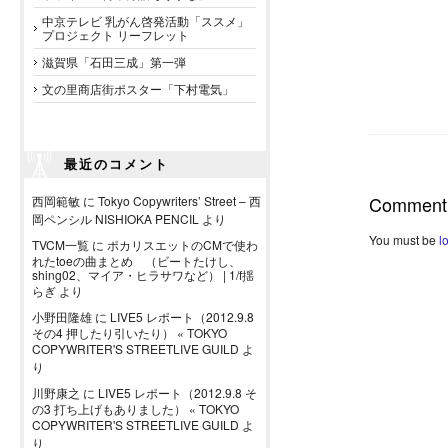
中京テレビ 乳がん啓発活動「ススメ」
プロジェクト リーフレット
滋賀県「石田三成」第一弾
文の里商店街ポスター「下村電気」
最近のコメント
Comment
西岡範敏
に
Tokyo Copywriters’ Street – 西
岡ペンシル NISHIOKA PENCIL
より
You must be
l
TVCM一覧
に
ポカリスエットのCMで使わ
れたtoeの曲まとめ （ビートたけし、
shing02、マイア・ヒラサワなど） | 1/f揺
らぎ
より
小野田隆雄
に
LIVE5 レポート（2012.9.8
その4 押したり引いたり） « TOKYO
COPYWRITER'S STREETLIVE GUILD
よ
り
川野康之
に
LIVE5 レポート（2012.9.8 そ
の3 打ち上げもありました） « TOKYO
COPYWRITER'S STREETLIVE GUILD
よ
り