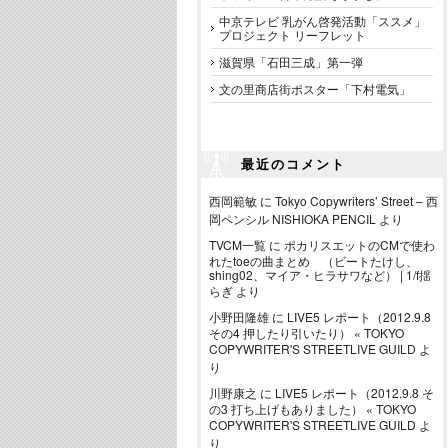
中京テレビ 乳がん啓発活動「ススメ」
プロジェクト リーフレット
滋賀県「石田三成」第一弾
文の里商店街ポスター「下村電気」
最近のコメント
西岡範敏
に
Tokyo Copywriters’ Street – 西
岡ペンシル NISHIOKA PENCIL
より
TVCM一覧
に
ポカリスエットのCMで使わ
れたtoeの曲まとめ （ビートたけし、
shing02、マイア・ヒラサワなど） | 1/f揺
らぎ
より
小野田隆雄
に
LIVE5 レポート（2012.9.8
その4 押したり引いたり） « TOKYO
COPYWRITER'S STREETLIVE GUILD
よ
り
川野康之
に
LIVE5 レポート（2012.9.8 そ
の3 打ち上げもありました） « TOKYO
COPYWRITER'S STREETLIVE GUILD
よ
り