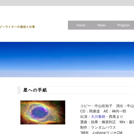
Home
News
Program
星への手紙
コピー：中山佐知子 演出：中山
CD：岡康道 AE：神内一郎
出演：
大川泰樹
・西尾まり
選曲：効果：柳原利正 Mix：森
制作：ランダムハウス
’98年 J-phoneラジオCM