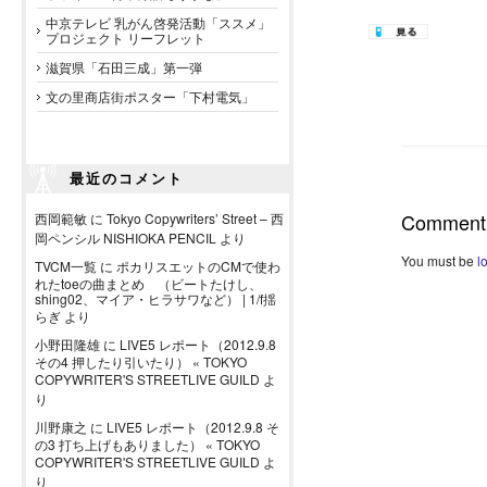
中京テレビ 乳がん啓発活動「ススメ」
プロジェクト リーフレット
滋賀県「石田三成」第一弾
文の里商店街ポスター「下村電気」
最近のコメント
Comment
西岡範敏
に
Tokyo Copywriters’ Street – 西
岡ペンシル NISHIOKA PENCIL
より
You must be
l
TVCM一覧
に
ポカリスエットのCMで使わ
れたtoeの曲まとめ （ビートたけし、
shing02、マイア・ヒラサワなど） | 1/f揺
らぎ
より
小野田隆雄
に
LIVE5 レポート（2012.9.8
その4 押したり引いたり） « TOKYO
COPYWRITER'S STREETLIVE GUILD
よ
り
川野康之
に
LIVE5 レポート（2012.9.8 そ
の3 打ち上げもありました） « TOKYO
COPYWRITER'S STREETLIVE GUILD
よ
り