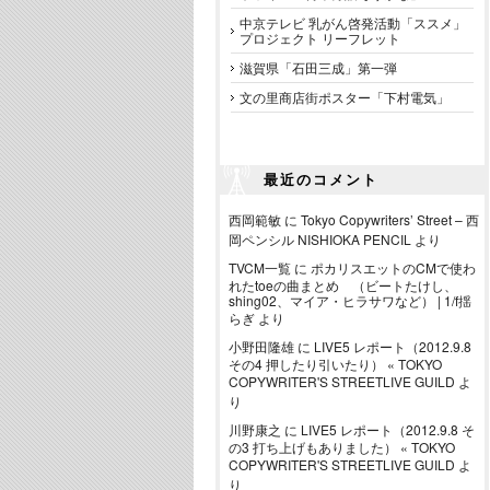
中京テレビ 乳がん啓発活動「ススメ」
プロジェクト リーフレット
滋賀県「石田三成」第一弾
文の里商店街ポスター「下村電気」
最近のコメント
西岡範敏
に
Tokyo Copywriters’ Street – 西
岡ペンシル NISHIOKA PENCIL
より
TVCM一覧
に
ポカリスエットのCMで使わ
れたtoeの曲まとめ （ビートたけし、
shing02、マイア・ヒラサワなど） | 1/f揺
らぎ
より
小野田隆雄
に
LIVE5 レポート（2012.9.8
その4 押したり引いたり） « TOKYO
COPYWRITER'S STREETLIVE GUILD
よ
り
川野康之
に
LIVE5 レポート（2012.9.8 そ
の3 打ち上げもありました） « TOKYO
COPYWRITER'S STREETLIVE GUILD
よ
り