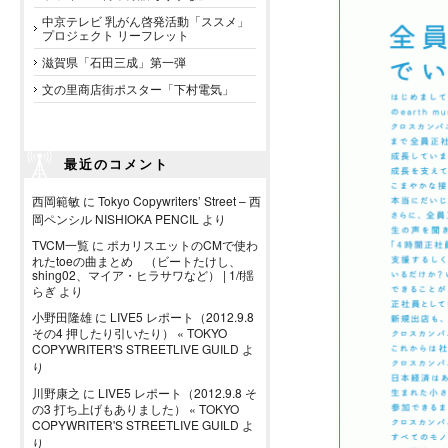
中京テレビ 乳がん啓発活動「ススメ」
プロジェクト リーフレット
滋賀県「石田三成」第一弾
文の里商店街ポスター「下村電気」
最近のコメント
西岡範敏
に
Tokyo Copywriters’ Street – 西
岡ペンシル NISHIOKA PENCIL
より
TVCM一覧
に
ポカリスエットのCMで使わ
れたtoeの曲まとめ （ビートたけし、
shing02、マイア・ヒラサワなど） | 1/f揺
らぎ
より
小野田隆雄
に
LIVE5 レポート（2012.9.8
その4 押したり引いたり） « TOKYO
COPYWRITER'S STREETLIVE GUILD
よ
り
川野康之
に
LIVE5 レポート（2012.9.8 そ
の3 打ち上げもありました） « TOKYO
COPYWRITER'S STREETLIVE GUILD
よ
り