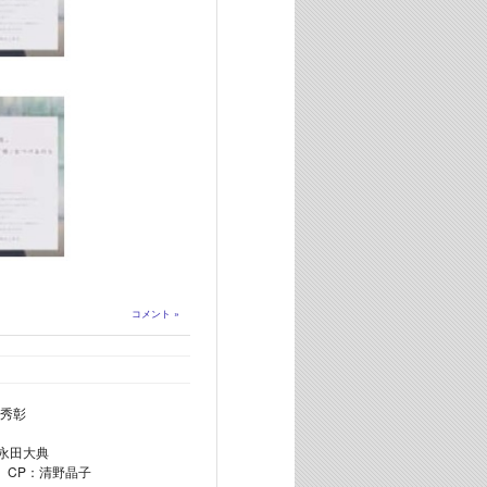
コメント »
秀彰
永田大典
典 CP：清野晶子