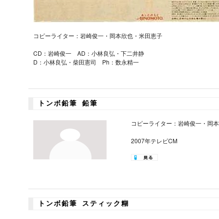
コピーライター：岩崎俊一・岡本欣也・米田恵子
CD：岩崎俊一 AD：小林良弘・下二井静
D：小林良弘・柴田憲司 Ph：数永精一
トンボ鉛筆 鉛筆
コピーライター：岩崎俊一・岡本
2007年テレビCM
トンボ鉛筆 スティック糊