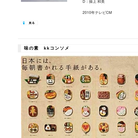
D：操上 和美
2010年テレビCM
味の素 kkコンソメ