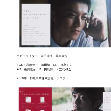
コピーライター：蛭田瑞穂・岡本欣也
ECD：岩崎俊一・嶋田清 CD：磯島拓矢
AD：権田雅彦 D：田島輝一・立花和政
2010年 郵政事業株式会社 ポスター