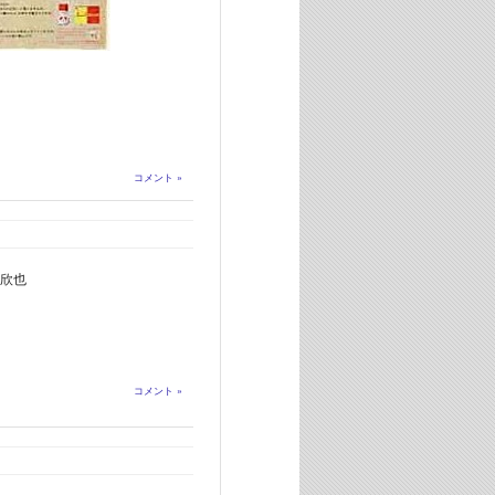
コメント »
欣也
コメント »