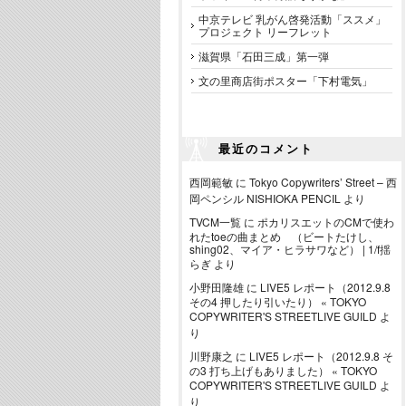
中京テレビ 乳がん啓発活動「ススメ」
プロジェクト リーフレット
滋賀県「石田三成」第一弾
文の里商店街ポスター「下村電気」
最近のコメント
西岡範敏
に
Tokyo Copywriters’ Street – 西
岡ペンシル NISHIOKA PENCIL
より
TVCM一覧
に
ポカリスエットのCMで使わ
れたtoeの曲まとめ （ビートたけし、
shing02、マイア・ヒラサワなど） | 1/f揺
らぎ
より
小野田隆雄
に
LIVE5 レポート（2012.9.8
その4 押したり引いたり） « TOKYO
COPYWRITER'S STREETLIVE GUILD
よ
り
川野康之
に
LIVE5 レポート（2012.9.8 そ
の3 打ち上げもありました） « TOKYO
COPYWRITER'S STREETLIVE GUILD
よ
り