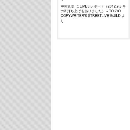
中村直史
に
LIVE5 レポート（2012.9.8 そ
の3 打ち上げもありました） « TOKYO
COPYWRITER'S STREETLIVE GUILD
よ
り