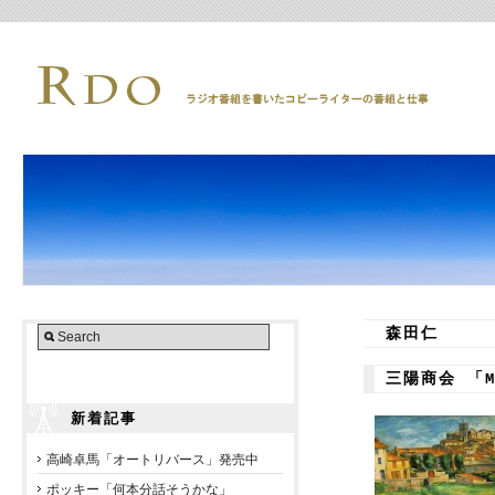
森田仁
三陽商会 「
新着記事
高崎卓馬「オートリバース」発売中
ポッキー「何本分話そうかな」