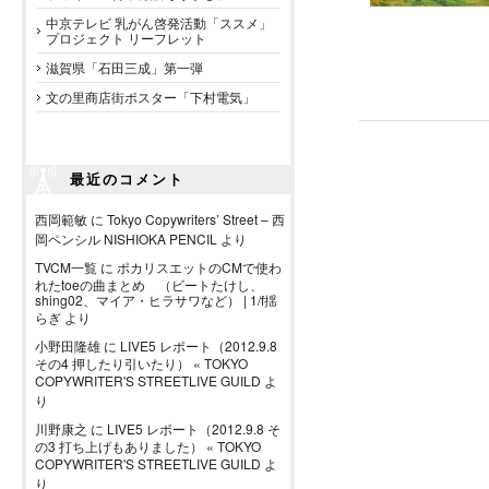
中京テレビ 乳がん啓発活動「ススメ」
プロジェクト リーフレット
滋賀県「石田三成」第一弾
文の里商店街ポスター「下村電気」
最近のコメント
西岡範敏
に
Tokyo Copywriters’ Street – 西
岡ペンシル NISHIOKA PENCIL
より
TVCM一覧
に
ポカリスエットのCMで使わ
れたtoeの曲まとめ （ビートたけし、
shing02、マイア・ヒラサワなど） | 1/f揺
らぎ
より
小野田隆雄
に
LIVE5 レポート（2012.9.8
その4 押したり引いたり） « TOKYO
COPYWRITER'S STREETLIVE GUILD
よ
り
川野康之
に
LIVE5 レポート（2012.9.8 そ
の3 打ち上げもありました） « TOKYO
COPYWRITER'S STREETLIVE GUILD
よ
り