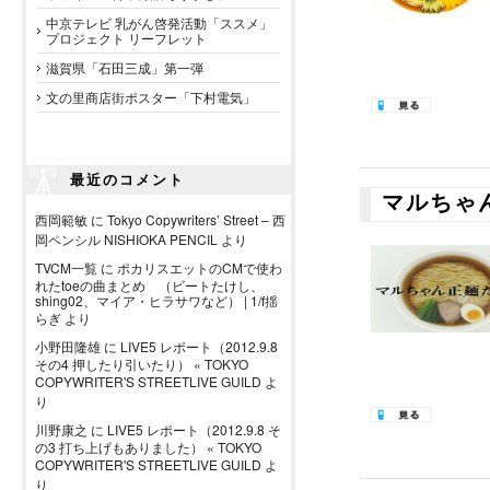
中京テレビ 乳がん啓発活動「ススメ」
プロジェクト リーフレット
滋賀県「石田三成」第一弾
文の里商店街ポスター「下村電気」
最近のコメント
マルちゃ
西岡範敏
に
Tokyo Copywriters’ Street – 西
岡ペンシル NISHIOKA PENCIL
より
TVCM一覧
に
ポカリスエットのCMで使わ
れたtoeの曲まとめ （ビートたけし、
shing02、マイア・ヒラサワなど） | 1/f揺
らぎ
より
小野田隆雄
に
LIVE5 レポート（2012.9.8
その4 押したり引いたり） « TOKYO
COPYWRITER'S STREETLIVE GUILD
よ
り
川野康之
に
LIVE5 レポート（2012.9.8 そ
の3 打ち上げもありました） « TOKYO
COPYWRITER'S STREETLIVE GUILD
よ
り