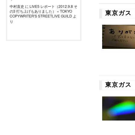
中村直史
に
LIVE5 レポート（2012.9.8 そ
の3 打ち上げもありました） « TOKYO
東京ガス
COPYWRITER'S STREETLIVE GUILD
よ
り
東京ガス