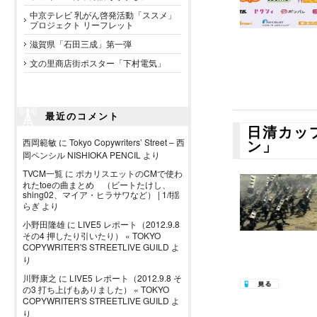
中京テレビ 乳がん啓発活動「ススメ」
プロジェクト リーフレット
滋賀県「石田三成」第一弾
文の里商店街ポスター「下村電気」
最近のコメント
日清カップ
西岡範敏
に
Tokyo Copywriters’ Street – 西
ン」
岡ペンシル NISHIOKA PENCIL
より
TVCM一覧
に
ポカリスエットのCMで使わ
れたtoeの曲まとめ （ビートたけし、
shing02、マイア・ヒラサワなど） | 1/f揺
らぎ
より
小野田隆雄
に
LIVE5 レポート（2012.9.8
その4 押したり引いたり） « TOKYO
COPYWRITER'S STREETLIVE GUILD
よ
り
川野康之
に
LIVE5 レポート（2012.9.8 そ
の3 打ち上げもありました） « TOKYO
COPYWRITER'S STREETLIVE GUILD
よ
り