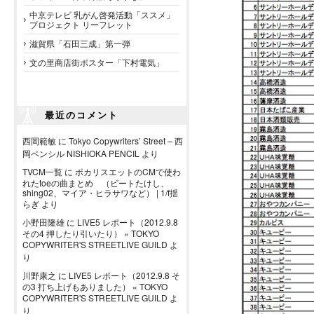
中京テレビ 乳がん啓発活動「ススメ」
プロジェクト リーフレット
滋賀県「石田三成」第一弾
文の里商店街ポスター「下村電気」
最近のコメント
西岡範敏
に
Tokyo Copywriters’ Street – 西
岡ペンシル NISHIOKA PENCIL
より
TVCM一覧
に
ポカリスエットのCMで使わ
れたtoeの曲まとめ （ビートたけし、
shing02、マイア・ヒラサワなど） | 1/f揺
らぎ
より
小野田隆雄
に
LIVE5 レポート（2012.9.8
その4 押したり引いたり） « TOKYO
COPYWRITER'S STREETLIVE GUILD
よ
り
川野康之
に
LIVE5 レポート（2012.9.8 そ
の3 打ち上げもありました） « TOKYO
COPYWRITER'S STREETLIVE GUILD
よ
り