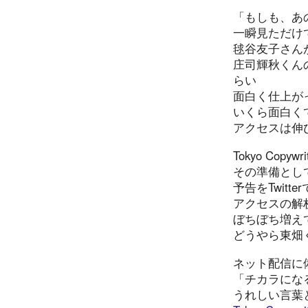
「もしも、あの
一瞬見ただけ
毬谷友子さん
庄司輝秋くん
らい
面白く仕上が
いくら面白く
アクセスは伸
Tokyo Cop
その準備として
予告をTwitt
アクセスの解析
ぼちぼち増え
どうやら東畑
ネット配信に
「チカラにな
うれしい言葉と