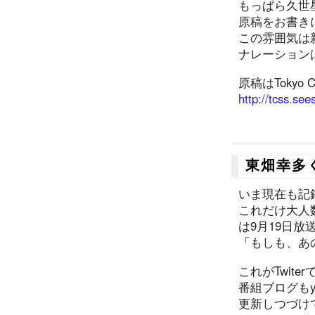
もっぱら久世
原稿をお書き
この雰囲気は
ナレーション
原稿はTokyo C
http://tcss.see
東畑幸多く
いま現在も記
これだけ大人
は9月19日放
「もしも、あの
これがTwit
番組ブログもy
更新しつづけ