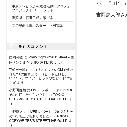
が、ピヨピヨ
中京テレビ 乳がん啓発活動「ススメ」
プロジェクト リーフレット
吉岡虎太郎さ
滋賀県「石田三成」第一弾
文の里商店街ポスター「下村電気」
最近のコメント
西岡範敏
に
Tokyo Copywriters’ Street – 西
岡ペンシル NISHIOKA PENCIL
より
TVCM一覧
に
ポカリスエットのCMで使わ
れたtoeの曲まとめ （ビートたけし、
shing02、マイア・ヒラサワなど） | 1/f揺
らぎ
より
小野田隆雄
に
LIVE5 レポート（2012.9.8
その4 押したり引いたり） « TOKYO
COPYWRITER'S STREETLIVE GUILD
よ
り
川野康之
に
LIVE5 レポート（2012.9.8 そ
の3 打ち上げもありました） « TOKYO
COPYWRITER'S STREETLIVE GUILD
よ
り