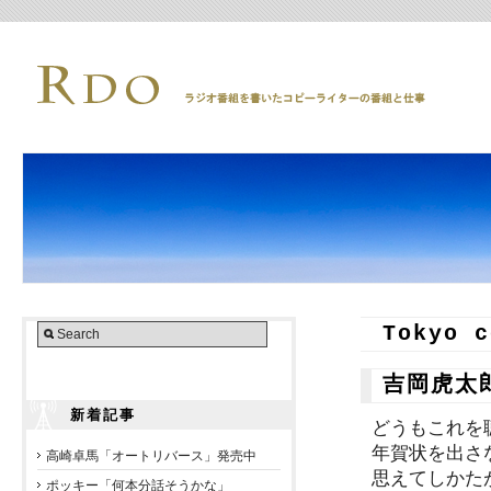
Tokyo c
吉岡虎太
新着記事
どうもこれを
年賀状を出さ
高崎卓馬「オートリバース」発売中
思えてしかた
ポッキー「何本分話そうかな」