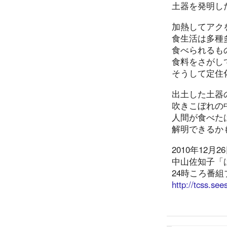
土器を発明し
加熱してアク
食生活は多種
食べられるも
食料をさがし
そうして定住
出土した土器
吹きこぼれの
人間が食べた
解明できるか
2010年12月2
中山佐知子「
24時ころ番
http://tcss.see