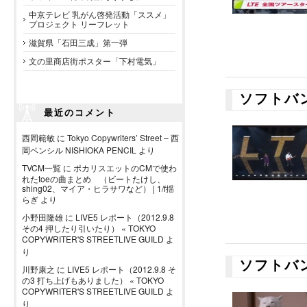
中京テレビ 乳がん啓発活動「ススメ」
プロジェクト リーフレット
滋賀県「石田三成」第一弾
文の里商店街ポスター「下村電気」
ソフトバン
最近のコメント
西岡範敏
に
Tokyo Copywriters’ Street – 西
岡ペンシル NISHIOKA PENCIL
より
TVCM一覧
に
ポカリスエットのCMで使わ
れたtoeの曲まとめ （ビートたけし、
shing02、マイア・ヒラサワなど） | 1/f揺
らぎ
より
小野田隆雄
に
LIVE5 レポート（2012.9.8
その4 押したり引いたり） « TOKYO
COPYWRITER'S STREETLIVE GUILD
よ
り
ソフトバ
川野康之
に
LIVE5 レポート（2012.9.8 そ
の3 打ち上げもありました） « TOKYO
COPYWRITER'S STREETLIVE GUILD
よ
り