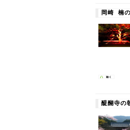
岡崎 楠
醍醐寺の