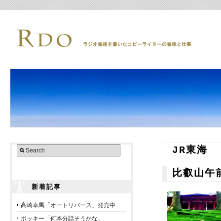
JR東海
比叡山午
新着記事
高崎卓馬「オートリバース」発売中
ポッキー「何本分話そうかな」