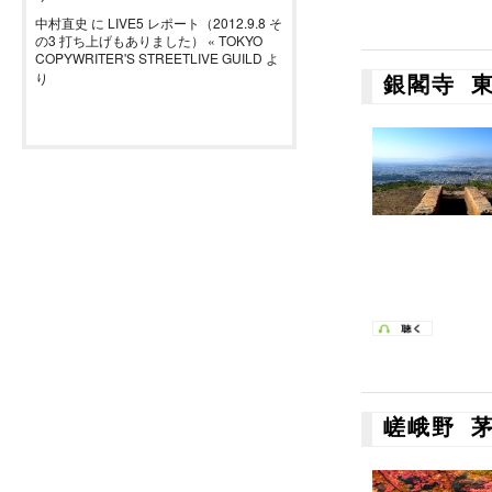
中村直史
に
LIVE5 レポート（2012.9.8 そ
の3 打ち上げもありました） « TOKYO
COPYWRITER'S STREETLIVE GUILD
よ
り
銀閣寺 
嵯峨野 