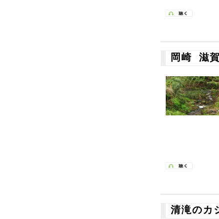
岡崎 滋
清滝のカ