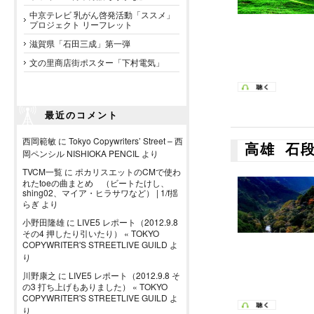
中京テレビ 乳がん啓発活動「ススメ」
プロジェクト リーフレット
滋賀県「石田三成」第一弾
文の里商店街ポスター「下村電気」
最近のコメント
西岡範敏
に
Tokyo Copywriters’ Street – 西
高雄 石
岡ペンシル NISHIOKA PENCIL
より
TVCM一覧
に
ポカリスエットのCMで使わ
れたtoeの曲まとめ （ビートたけし、
shing02、マイア・ヒラサワなど） | 1/f揺
らぎ
より
小野田隆雄
に
LIVE5 レポート（2012.9.8
その4 押したり引いたり） « TOKYO
COPYWRITER'S STREETLIVE GUILD
よ
り
川野康之
に
LIVE5 レポート（2012.9.8 そ
の3 打ち上げもありました） « TOKYO
COPYWRITER'S STREETLIVE GUILD
よ
り