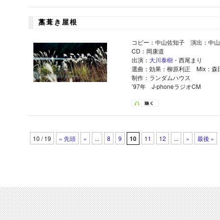
藁葺き屋根
コピー：中山佐知子 演出：中山
CD：岡康道
出演：
大川泰樹
・西尾まり
選曲：効果：柳原利正 Mix：森
制作：ランダムハウス
’97年 J-phoneラジオCM
10 / 19
« 先頭
«
...
8
9
10
11
12
...
»
最後 »