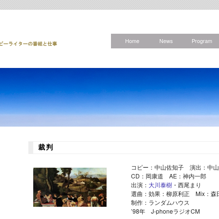
Home
News
Program
裁判
コピー：中山佐知子 演出：中山
CD：岡康道 AE：神内一郎
出演：
大川泰樹
・西尾まり
選曲：効果：柳原利正 Mix：森
制作：ランダムハウス
’98年 J-phoneラジオCM