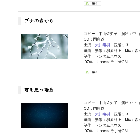
ブナの森から
コピー：中山佐知子 演出：中山
CD：岡康道
出演：
大川泰樹
・西尾まり
選曲：効果：柳原利正 Mix：森
制作：ランダムハウス
’97年 J-phoneラジオCM
君を思う場所
コピー：中山佐知子 演出：中山
CD：岡康道
出演：
大川泰樹
・西尾まり
選曲：効果：柳原利正 Mix：森
制作：ランダムハウス
’97年 J-phoneラジオCM