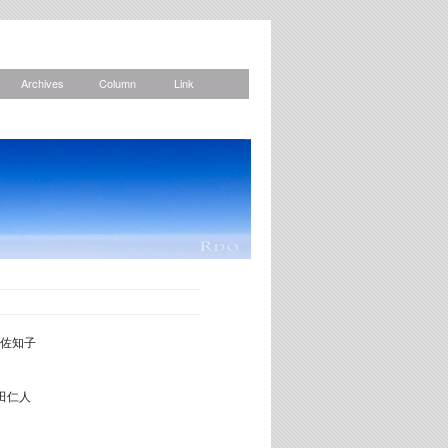
Archives
Column
Link
Archives
佐知子
田仁人