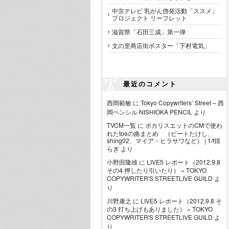
中京テレビ 乳がん啓発活動「ススメ」
プロジェクト リーフレット
滋賀県「石田三成」第一弾
文の里商店街ポスター「下村電気」
最近のコメント
西岡範敏
に
Tokyo Copywriters’ Street – 西
岡ペンシル NISHIOKA PENCIL
より
TVCM一覧
に
ポカリスエットのCMで使わ
れたtoeの曲まとめ （ビートたけし、
shing02、マイア・ヒラサワなど） | 1/f揺
らぎ
より
小野田隆雄
に
LIVE5 レポート（2012.9.8
その4 押したり引いたり） « TOKYO
COPYWRITER'S STREETLIVE GUILD
よ
り
川野康之
に
LIVE5 レポート（2012.9.8 そ
の3 打ち上げもありました） « TOKYO
COPYWRITER'S STREETLIVE GUILD
よ
り