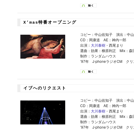
X’mas特番オープニング
コピー：中山佐知子 演出：中山
CD：岡康道 AE：神内一郎
出演：
大川泰樹
・西尾まり
選曲：効果：柳原利正 Mix：森
制作：ランダムハウス
’97年 J-phoneラジオCM 
イブへのリクエスト
コピー：中山佐知子 演出：中山
CD：岡康道 AE：神内一郎
出演：
大川泰樹
・西尾まり
選曲：効果：柳原利正 Mix：森
制作：ランダムハウス
’97年 J-phoneラジオCM 