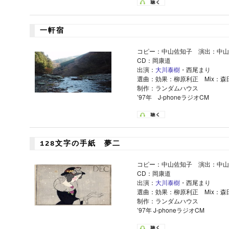
一軒宿
コピー：中山佐知子 演出：中山
CD：岡康道
出演：
大川泰樹
・西尾まり
選曲：効果：柳原利正 Mix：森
制作：ランダムハウス
’97年 J-phoneラジオCM
128文字の手紙 夢二
コピー：中山佐知子 演出：中山
CD：岡康道
出演：
大川泰樹
・西尾まり
選曲：効果：柳原利正 Mix：森
制作：ランダムハウス
’97年 J-phoneラジオCM