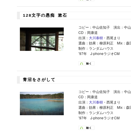
128文字の愚痴 漱石
コピー：中山佐知子 演出：中山
CD：岡康道
出演：
大川泰樹
・西尾まり
選曲：効果：柳原利正 Mix：森
制作：ランダムハウス
’97年 J-phoneラジオCM
青沼をさがして
コピー：中山佐知子 演出：中山
CD：岡康道
出演：
大川泰樹
・西尾まり
選曲：効果：柳原利正 Mix：森
制作：ランダムハウス
’97年 J-phoneラジオCM