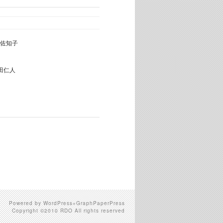
佐知子
田仁人
Powered by WordPress+GraphPaperPress
Copyright ©2010 RDO All rights reserved