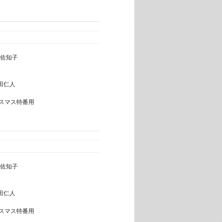
佐知子
田仁人
クリスマス特番用
佐知子
田仁人
クリスマス特番用