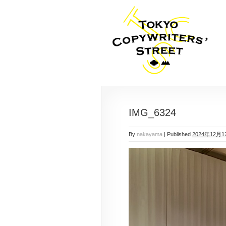
IMG_6324
By
nakayama
|
Published
2024年12月1