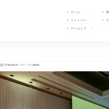
ホーム
番
ストーリー
ラ
アーカイブ
2日
|
Full size is
1200 × 900
pixels