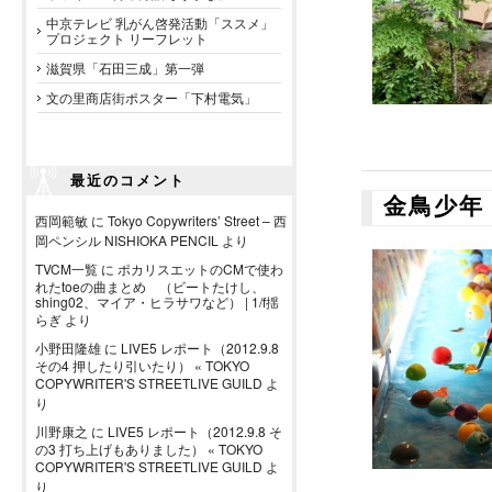
中京テレビ 乳がん啓発活動「ススメ」
プロジェクト リーフレット
滋賀県「石田三成」第一弾
文の里商店街ポスター「下村電気」
最近のコメント
金鳥少年
西岡範敏
に
Tokyo Copywriters’ Street – 西
岡ペンシル NISHIOKA PENCIL
より
TVCM一覧
に
ポカリスエットのCMで使わ
れたtoeの曲まとめ （ビートたけし、
shing02、マイア・ヒラサワなど） | 1/f揺
らぎ
より
小野田隆雄
に
LIVE5 レポート（2012.9.8
その4 押したり引いたり） « TOKYO
COPYWRITER'S STREETLIVE GUILD
よ
り
川野康之
に
LIVE5 レポート（2012.9.8 そ
の3 打ち上げもありました） « TOKYO
COPYWRITER'S STREETLIVE GUILD
よ
り