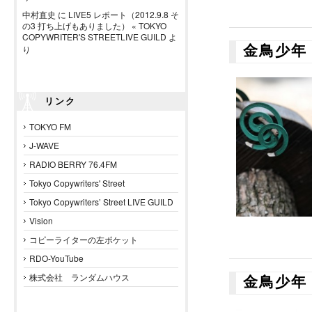
中村直史
に
LIVE5 レポート（2012.9.8 そ
の3 打ち上げもありました） « TOKYO
COPYWRITER'S STREETLIVE GUILD
よ
金鳥少年
り
リンク
TOKYO FM
J-WAVE
RADIO BERRY 76.4FM
Tokyo Copywriters' Street
Tokyo Copywriters’ Street LIVE GUILD
Vision
コピーライターの左ポケット
RDO-YouTube
株式会社 ランダムハウス
金鳥少年