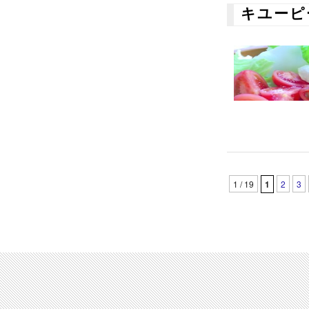
キユーピ
1 / 19
1
2
3